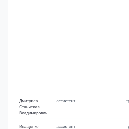
Дмитриев
ассистент
т
Станислав
Владимирович
Иващенко
ассистент
т