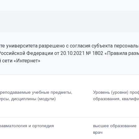
е университета разрешено с согласия субъекта персональ
Российской Федерации от 20.10.2021 № 1802 «Правила ра
 сети «Интернет»
(уровни)
Сведения о повышении
ионального<br>образовани
квалификации<br>
реподаваемые учебные предметы,
Уровень (уровни) пр
фикация
(за<br>последние 3 года)
урсы, дисциплины (модули)
образования, квалиф
тепень<br>(при наличии)
Общий стаж<br>работы
вание<br>(при наличии)
равматология и ортопедия
высшее образование
врач