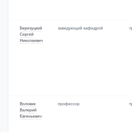
Березуцкий
заведующий кафедрой
т
Сергей
Николаевич
Воловик
профессор
т
Валерий
Евгеньевич