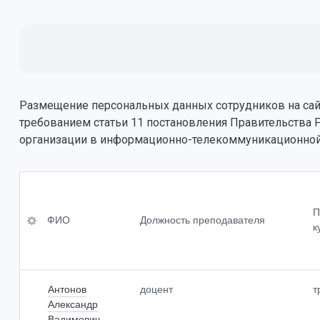
Размещение персональных данных сотрудников на сайт
требованием статьи 11 постановления Правительства 
организации в информационно-телекоммуникационной
ФИО
Уровень 
професс
П
я, квали
ФИО
Должность преподавателя
Должность преподавателя<br>
к
Ученая с
Преподаваемые учебные
предметы,<br>курсы, дисциплины
(модули)
Ученое з
Антонов
доцент
т
Александр
Вадимович