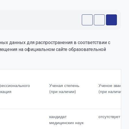
ных данных для распространения в соответствии с
змещения на официальном сайте образовательной
Сведения о продолжительности
опыта<br>(лет)<br>работы в
офессионального
Ученая степень
Ученое звание
профессиональной сфере
икация
(при наличии)
(при наличии)
Наименование
образовательных<br>программ, в
реализации<br>которых<br>участву
кандидат
отсутствует
ет<br>педагогический работник
медицинских наук