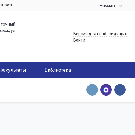
нность
Russian
сточный
вск, ул.
Версия для слабовидящих
Войти
Факультеты
Библиотека