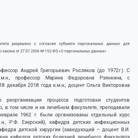
итета разрешено с согласия субъекта персональных данных для
о закона от 27.07.2006 № 152-ФЗ «О персональных данных»
ессор Андрей Григорьевич Росляков (до 1972г.). С
м.н., профессор Марина Федоровна Рзянкина, с
 18 декабря 2018 года к.м.н., доцент Ольга Викторовна
ло реорганизации процесса подготовки студентов
ю, в том числе и на лечебном факультете, преподавали
феврале 1962 г. были организованы отдельный курс
н., Р.Ф. Езерский), кафедра детских инфекционных
афедра детской хирургии (заведующий – доцент В.И.
ена кафедра детских болезней лечебного факультета