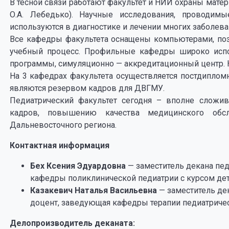
В тесной связи работают факультет и НИИ охраны матер
О.А. Лебедько). Научные исследования, проводим
используются в диагностике и лечении многих заболеван
Все кафедры факультета оснащены компьютерами, по
учебный процесс. Профильные кафедры широко исп
программы, симуляционно — аккредитационный центр.
На 3 кафедрах факультета осуществляется постдиплом
являются резервом кадров для ДВГМУ.
Педиатрический факультет сегодня – вполне сложи
кадров, повышению качества медицинского обс
Дальневосточного региона.
Контактная информация
Бех Ксения Эдуардовна
— заместитель декана педи
кафедры поликлинической педиатрии с курсом де
Казакевич Наталья Васильевна
— заместитель дека
доцент, заведующая кафедры терапии педиатричес
Делопроизводитель деканата: