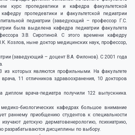
щем курс пропедевтики и кафедра факультетской
 кафедру пропедевтики и факультетской педиатрии
спитальной педиатрии (заведующий – профессор Г.С.
иатрии была выделена кафедра педиатрии факультета
фессора З.В. Сиротиной. С этого времени кафедру
 В.К. Козлов, ныне доктор медицинских наук, профессор,
трии (заведующий – доцент В.А. Филонов). С 2001 года
а.
 3 из которых являются профильными. На факультете
врача, 11 отличников здравоохранения, 10 докторов
да диплом врача-педиатра получили 122 выпускника.
 медико-биологических кафедрах большое внимание
вует раннему приобщению студентов к специальности
о изучают детскую дерматовенерологию, психиатрию,
вно разрабатываются дисциплины по выбору.