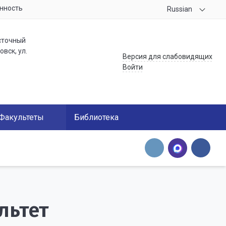
нность
Russian
сточный
вск, ул.
Версия для слабовидящих
Войти
Факультеты
Библиотека
льтет