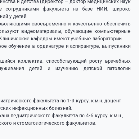
инства и детства (директор – доктор медицинских наук
ые сотрудниками факультета на базе НИИ, широко
ий у детей.
зволяющими своевременно и качественно обеспечить
ользуют видеоматериалы, обучающие компьютерные
 Клинические кафедры имеют учебные лаборатории.
ное обучение в ординатуре и аспирантуре, выпускники
вшийся коллектив, способствующий росту врачебных
луживания детей и изучению детской патологии
атрического факультета по 1-3 курсу, к.м.н. доцент
тских инфекционных болезней.
на педиатрического факультета по 4-6 курсу, к.м.н.,
кого и стоматологического факультетов.