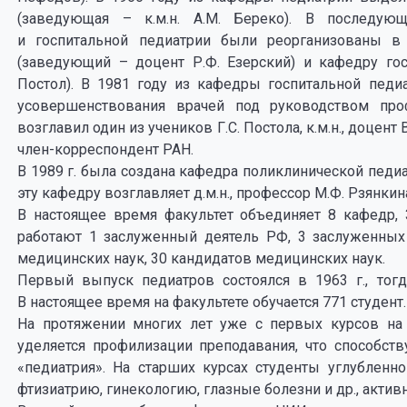
(заведующая – к.м.н. А.М. Береко). В последую
и госпитальной педиатрии были реорганизованы в
(заведующий – доцент Р.Ф. Езерский) и кафедру го
Постол). В 1981 году из кафедры госпитальной пед
усовершенствования врачей под руководством про
возглавил один из учеников Г.С. Постола, к.м.н., доцент
член-корреспондент РАН.
В 1989 г. была создана кафедра поликлинической педиа
эту кафедру возглавляет д.м.н., профессор М.Ф. Рзянкин
В настоящее время факультет объединяет 8 кафедр,
работают 1 заслуженный деятель РФ, 3 заслуженных 
медицинских наук, 30 кандидатов медицинских наук.
Первый выпуск педиатров состоялся в 1963 г., тог
В настоящее время на факультете обучается 771 студент.
На протяжении многих лет уже с первых курсов на
уделяется профилизации преподавания, что способст
«педиатрия». На старших курсах студенты углубленн
фтизиатрию, гинекологию, глазные болезни и др., акти