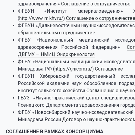
здравоохранения»
Соглашение о сотрудничестве
ФГБУН «Институт материаловедения»
(
http://www.im.khv.ru/
)
Соглашение о сотрудничеств
ФГБУН «Дальневосточный научно-исследовательск
образовательном сотрудничестве
ФГБУ «Национальный медицинский исследов
здравоохранения Российской Федерации»
Со
ДВГМУ — НМИЦ Эндокринология
ФГБУ «Национальный медицинский исследовател
Минздрава РФ (
https://gnicpm.ru/
)
Соглашение
ФГБУН Хабаровский государственный исслед
Российской академии наук обособленное подраз
институт сельского хозяйства
Соглашение о научн
ГБУЗ «Научно-практический центр специализиро
Ясенецкого Департамента здравоохранения город
ФГБУ «Новосибирский научно-исследовательский и
Минздрава России
Договор о научно-практическо
СОГЛАШЕНИЕ В РАМКАХ КОНСОРЦИУМА