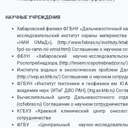
НАУЧНЫЕ УЧРЕЖДЕНИЯ
Хабаровский филиал ФГБНУ «Дальневосточный нау
исследовательский институт охраны материнст
«НИИ ОМиД»), (
http://www.febras.ru/instituty/kha
fpd-so-ramn-nii-omid.html
)
Соглашение о научном со
ФБУН «Хабаровский научно-исследовательс
Роспотребнадзора, (
http://hniiem.rospotrebnadzor.ru/
Института водных и экологических проблем Дал
(
http://ivep.as.khb.ru/
)
Соглашение о научном сотруд
ФГБУН «Институт тектоники и геофизики им. Ю.А
академии наук. (ИТиГ ДВО РАН), (
itig.as.khb.ru
)
Согл
Вычислительный центр Дальневосточного отд
(
ccfebras.ru
)
Соглашение о научном сотрудничестве
КГБУЗ «Краевой клинический центр онкол
сотрудничестве
ФГБУ «Центральный научно-исследовате