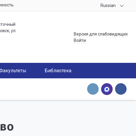
нность
Russian
сточный
вск, ул.
Версия для слабовидящих
Войти
Факультеты
Библиотека
тво