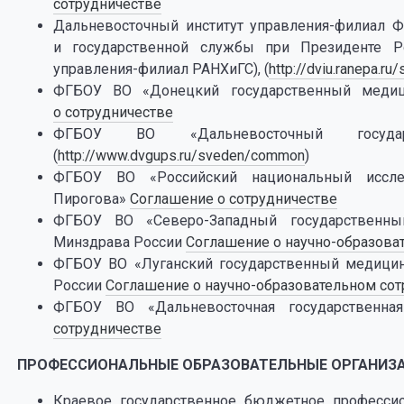
сотрудничестве
Дальневосточный институт управления-филиал Ф
и государственной службы при Президенте Р
управления-филиал РАНХиГС), (
http://dviu.ranepa.ru
ФГБОУ ВО «Донецкий государственный медиц
о сотрудничестве
ФГБОУ ВО «Дальневосточный государ
(
http://www.dvgups.ru/sveden/common
)
ФГБОУ ВО «Российский национальный исслед
Пирогова»
Соглашение о сотрудничестве
ФГБОУ ВО «Северо-Западный государственны
Минздрава России
Соглашение о научно-образова
ФГБОУ ВО «Луганский государственный медицин
России
Соглашение о научно-образовательном сот
ФГБОУ ВО «Дальневосточная государственна
сотрудничестве
ПРОФЕССИОНАЛЬНЫЕ ОБРАЗОВАТЕЛЬНЫЕ ОРГАНИЗ
Краевое государственное бюджетное профессио