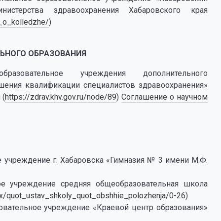
нистерства здравоохранения Хабаровского края
_o_kolledzhe/
)
ЬНОГО ОБРАЗОВАНИЯ
разовательное учреждения дополнительного
шения квалификации специалистов здравоохранения»
 (
https://zdrav.khv.gov.ru/node/89
)
Соглашение о научном
учреждение г. Хабаровска «Гимназия № 3 имени М.Ф.
е учреждение средняя общеобразовательная школа
dex/quot_ustav_shkoly_quot_obshhie_polozhenja/0-26
)
овательное учреждение «Краевой центр образования»