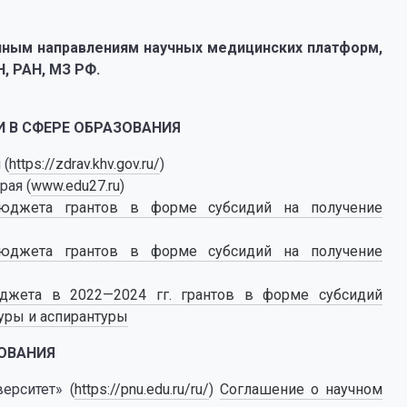
чным направлениям научных медицинских платформ,
Н, РАН, МЗ РФ.
 В СФЕРЕ ОБРАЗОВАНИЯ
 (
https://zdrav.khv.gov.ru/
)
рая (
www.edu27.ru
)
бюджета грантов в форме субсидий на получение
бюджета грантов в форме субсидий на получение
джета в 2022—2024 гг. грантов в форме субсидий
уры и аспирантуры
ОВАНИЯ
ерситет» (
https://pnu.edu.ru/ru/
)
Соглашение о научном