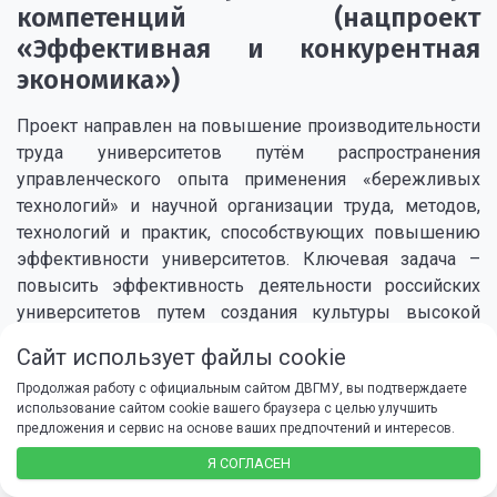
компетенций (нацпроект
«Эффективная и конкурентная
экономика»)
Проект направлен на повышение производительности
труда университетов путём распространения
управленческого опыта применения «бережливых
технологий» и научной организации труда, методов,
технологий и практик, способствующих повышению
эффективности университетов. Ключевая задача –
повысить эффективность деятельности российских
университетов путем создания культуры высокой
производительности труда среди всех сотрудников, а
Сайт использует файлы cookie
также системы непрерывных улучшений и устранения
Продолжая работу с официальным сайтом ДВГМУ, вы подтверждаете
организационных потерь в обеспечивающих и
использование сайтом cookie вашего браузера с целью улучшить
сопровождающих процессах. Для этого будет
предложения и сервис на основе ваших предпочтений и интересов.
проведена комплексная работа по поиску резервов
Я СОГЛАСЕН
роста производительности труда, использование