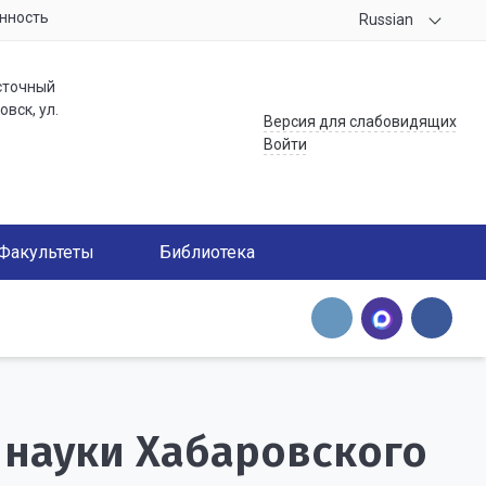
нность
Russian
сточный
вск, ул.
Версия для слабовидящих
Войти
Факультеты
Библиотека
 науки Хабаровского