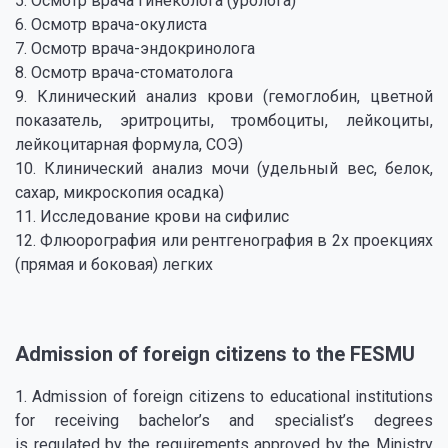
5. Осмотр врача гинеколога (уролога)
6. Осмотр врача-окулиста
7. Осмотр врача-эндокринолога
8. Осмотр врача-стоматолога
9. Клинический анализ крови (гемоглобин, цветной
показатель, эритроциты, тромбоциты, лейкоциты,
лейкоцитарная формула, СОЭ)
10. Клинический анализ мочи (удельный вес, белок,
сахар, микроскопия осадка)
11. Исследование крови на сифилис
12. Флюорография или рентгенография в 2х проекциях
(прямая и боковая) легких
Admission of foreign citizens to the FESMU
1. Admission of foreign citizens to educational institutions
for receiving bachelor’s and specialist’s degrees
is regulated by the requirements approved by the Ministry