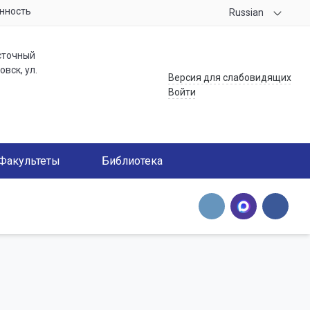
нность
Russian
сточный
вск, ул.
Версия для слабовидящих
Войти
Факультеты
Библиотека