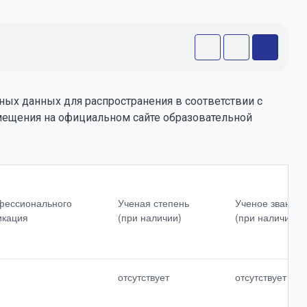
ных данных для распространения в соответствии с
змещения на официальном сайте образовательной
Сведения о продолжительности
опыта<br>(лет)<br>работы в
офессионального
Ученая степень
Ученое звание
профессиональной сфере
икация
(при наличии)
(при наличии)
Наименование
образовательных<br>программ, в
реализации<br>которых<br>участву
отсутствует
отсутствует
ет<br>педагогический работник