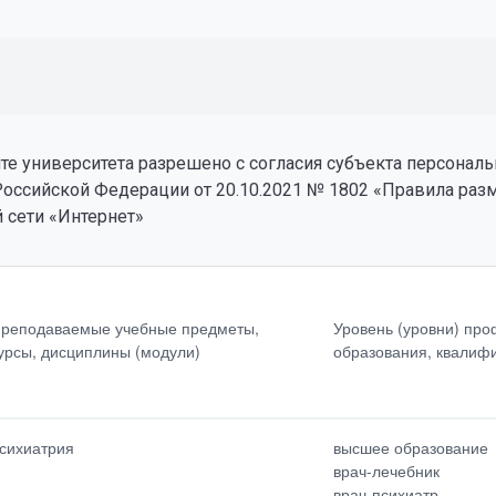
е университета разрешено с согласия субъекта персональ
Российской Федерации от 20.10.2021 № 1802 «Правила ра
 сети «Интернет»
(уровни)
Сведения о повышении
ионального<br>образовани
квалификации<br>
реподаваемые учебные предметы,
Уровень (уровни) пр
фикация
(за<br>последние 3 года)
урсы, дисциплины (модули)
образования, квалиф
тепень<br>(при наличии)
Общий стаж<br>работы
вание<br>(при наличии)
сихиатрия
высшее образование
врач-лечебник
врач-психиатр