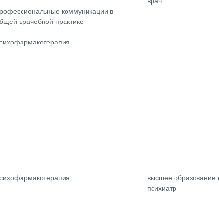
врач
рофессиональные коммуникации в
бщей врачебной практике
сихофармакотерапия
сихофармакотерапия
высшее образование в
психиатр