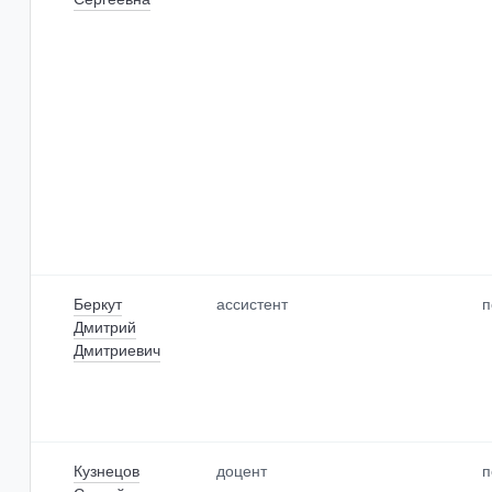
По умолчанию
Беркут
ассистент
п
Дмитрий
Дмитриевич
Кузнецов
доцент
п