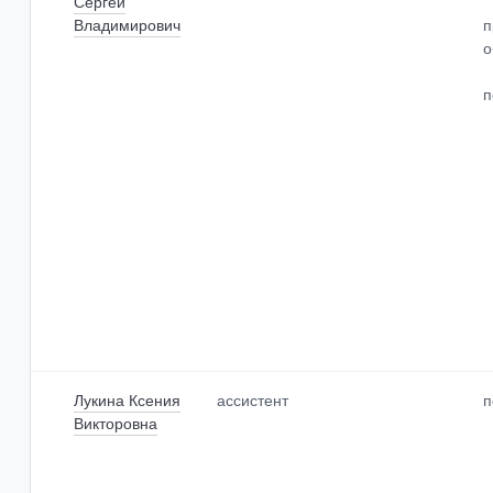
Сергей
Владимирович
п
о
п
Лукина Ксения
ассистент
п
Викторовна