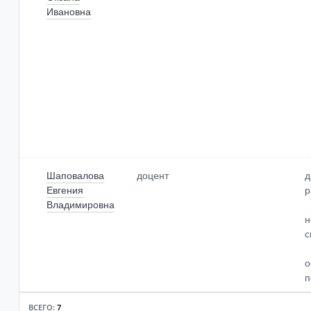
Ивановна
Шаповалова
доцент
д
Евгения
р
Владимировна
н
с
о
п
ВСЕГО:
7