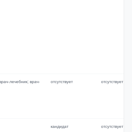
Выбрать все
Отменить все
рач-лечебник; врач-
отсутствует
отсутствует
кандидат
отсутствует