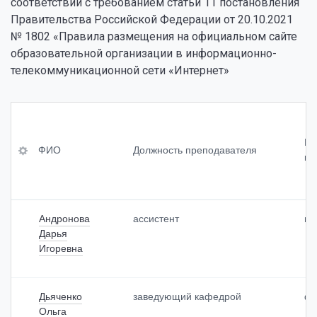
соответствии с требованием статьи 11 постановления
Правительства Российской Федерации от 20.10.2021
№ 1802 «Правила размещения на официальном сайте
образовательной организации в информационно-
телекоммуникационной сети «Интернет»
ФИ
Уч
Св
О
ен
ед
Пр
ая
ен
ФИО
Должность преподавателя
ку
сте
ия
До
пе
о
лж
нь
пр
но
<br
од
сть
>
ол
Андронова
ассистент
пр
пр
(пр
жи
Дарья
еп
и
тел
од
Игоревна
на
ьн
ав
ли
ост
ате
чи
и
ля
и)
оп
Дьяченко
заведующий кафедрой
фт
<br
ыт
Ольга
>