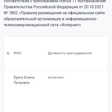
соответствии с требованием статьи 11 постановления
Правительства Российской Федерации от 20.10.2021
№ 1802 «Правила размещения на официальном сайте
образовательной организации в информационно-
телекоммуникационной сети «Интернет»
ФИ
Уч
Св
О
ен
ед
П
ая
ен
ФИО
Должность преподавателя
к
сте
ия
До
пе
о
лж
нь
пр
но
<br
од
сть
>
ол
Ерега Елена
ассистент
д
пр
(пр
жи
Петровна
еп
и
тел
од
на
ьн
ав
ли
ост
ате
чи
и
ля
и)
оп
<br
ыт
>