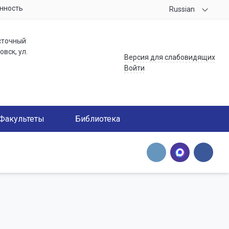
нность
Russian
сточный
вск, ул.
Версия для слабовидящих
Войти
Факультеты
Библиотека