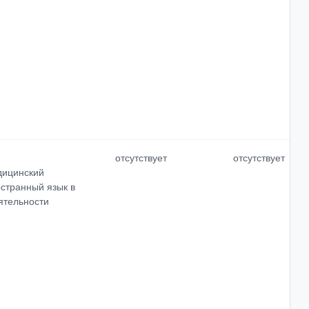
отсутствует
отсутствует
дицинский
остранный язык в
ятельности