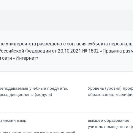
е университета разрешено с согласия субъекта персональ
Российской Федерации от 20.10.2021 № 1802 «Правила ра
 сети «Интернет»
(уровни)
Сведения о повышении
ионального<br>образовани
квалификации<br>
реподаваемые учебные предметы,
Уровень (уровни) про
фикация
(за<br>последние 3 года)
урсы, дисциплины (модули)
образования, квалифи
тепень<br>(при наличии)
Общий стаж<br>работы
вание<br>(при наличии)
атинский язык
высшее образование
учитель немецкого и ф
сновы латинского языка с медицинской