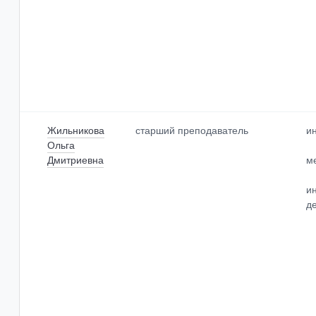
Жильникова
старший преподаватель
и
Ольга
Дмитриевна
м
и
д