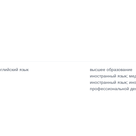
нглийский язык
высшее образование
иностранный язык; ме
иностранный язык; ин
профессиональной де