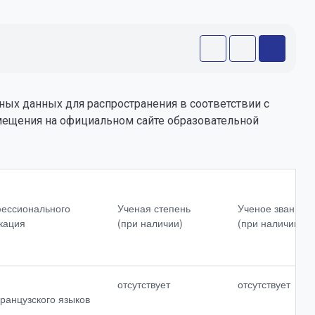
ных данных для распространения в соответствии с
змещения на официальном сайте образовательной
Сведения о продолжительности
опыта<br>(лет)<br>работы в
фессионального
Ученая степень
Ученое звание
профессиональной сфере
кация
(при наличии)
(при наличии)
Наименование
образовательных<br>программ, в
реализации<br>которых<br>участву
отсутствует
отсутствует
ет<br>педагогический работник
ранцузского языков