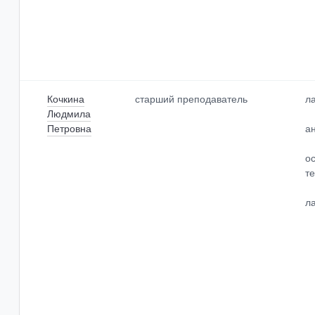
Кочкина
старший преподаватель
л
Людмила
Петровна
а
о
т
л