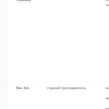
т
По умолчанию
Ван Зоя
старший преподаватель
и
м
и