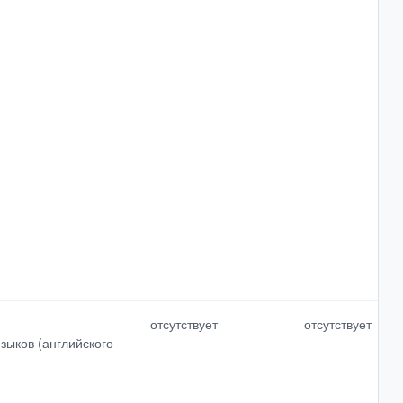
Выбрать все
Отменить все
отсутствует
отсутствует
зыков (английского