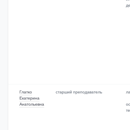
д
Глатко
старший преподаватель
л
Екатерина
Анатольевна
о
т