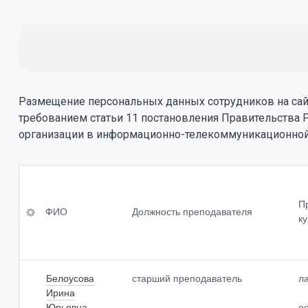
Размещение персональных данных сотрудников на сайт
требованием статьи 11 постановления Правительства 
организации в информационно-телекоммуникационной
ФИО
Уровень 
професс
П
я, квали
ФИО
Должность преподавателя
Должность преподавателя<br>
к
Ученая с
Преподаваемые учебные
предметы,<br>курсы, дисциплины
(модули)
Ученое з
Белоусова
старший преподаватель
л
Ирина
Юрьевна
о