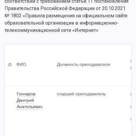
соответствии с требованием статьи 11 постановления
Правительства Российской Федерации от 20.10.2021
№ 1802 «Правила размещения на официальном сайте
образовательной организации в информационно-
телекоммуникационной сети «Интернет»
ФИ
Уч
Св
О
ен
ед
Пр
ая
ен
ФИО
Должность преподавателя
ку
сте
ия
До
пе
о
лж
нь
пр
но
<br
од
сть
>
ол
Гончаров
старший преподаватель
ги
пр
(пр
жи
Дмитрий
еп
и
тел
од
Анатольевич
ги
на
ьн
ав
ли
ост
ате
бо
чи
и
ля
и)
оп
<br
ыт
>