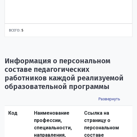
ор
раз
ж<
ых
ов
br>
<br
ан
ра
>уч
ия,
бот
аст
ква
ы
ВСЕГО:
5
вуе
ли
т<b
фи
r>п
кац
ед
ия
аго
Информация о персональном
гич
еск
составе педагогических
ий
работников каждой реализуемой
ра
бот
образовательной программы
ник
Код
Наименование
Ссылка на
Выбрать все
Отменить все
По умолчанию
профессии,
страницу о
специальности,
персональном
направления,
составе