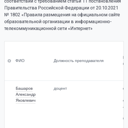
соответствии с требованием статьи 11 постановления
Правительства Российской Федерации от 20.10.2021
№ 1802 «Правила размещения на официальном сайте
образовательной организации в информационно-
телекоммуникационной сети «Интернет»
ФИ
Уч
Св
О
ен
ед
Пр
ая
ен
ФИО
Должность преподавателя
ку
сте
ия
До
пе
о
лж
нь
пр
но
<br
од
сть
>
ол
Башаров
доцент
фа
пр
(пр
жи
Александр
еп
и
тел
од
Яковлевич
ос
на
ьн
ав
ле
ли
ост
ате
чи
и
ля
би
и)
оп
<br
ыт
>