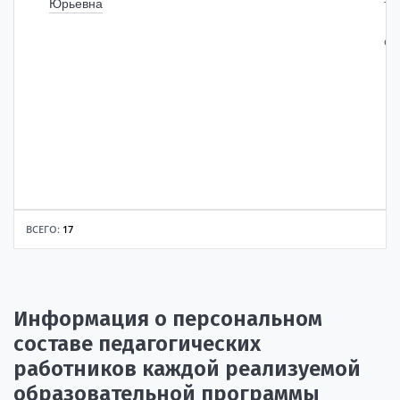
Юрьевна
то
со
ВСЕГО:
17
Информация о персональном
составе педагогических
работников каждой реализуемой
образовательной программы