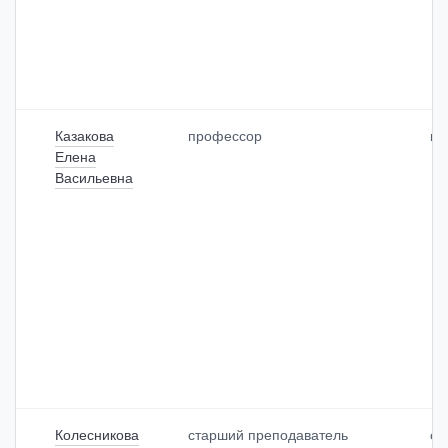
Казакова
профессор
кл
Елена
Васильевна
Колесникова
старший преподаватель
ос