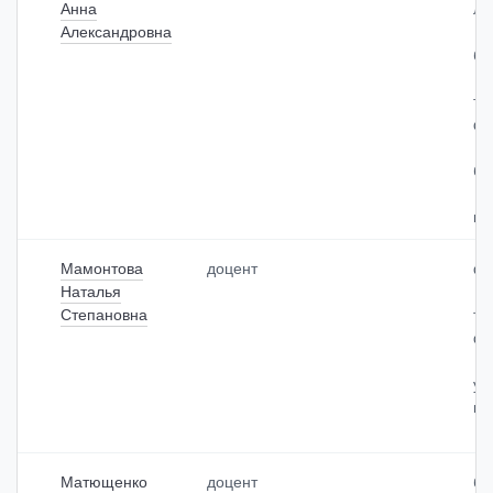
Анна
ле
Александровна
би
те
ф
би
ко
Мамонтова
доцент
фа
Наталья
Степановна
те
ф
уч
из
Матющенко
доцент
бо