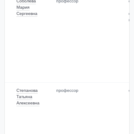
Соболева
профессор
фа
Мария
Сергеевна
фа
по
Степанова
профессор
от
Татьяна
Алексеевна