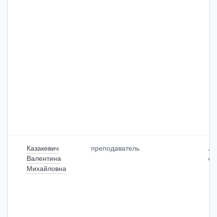
Казакевич
преподаватель
ле
Валентина
фа
Михайловна