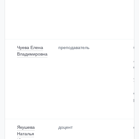
Чуева Елена
преподаватель
бо
Владимировна
ле
фа
Уч
ор
ра
Якушева
доцент
фа
Наталья