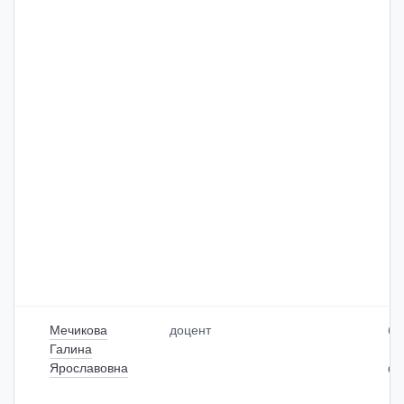
Мечикова
доцент
бо
Галина
Ярославовна
фа