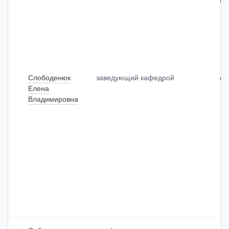
Слободенюк
заведующий кафедрой
фа
Елена
Владимировна