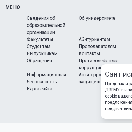
МЕНЮ
Сведения об
Об университете
образовательной
организации
Факультеты
Абитуриентам
Студентам
Преподавателям
Выпускникам
Контакты
Обращения
Противодействие
коррупции
Сайт ис
Информационная
Антитеррористическая
безопасность
защищенность
Продолжая р
Карта сайта
ДВГМУ, вы п
cookie вашег
предложения 
предпочтений