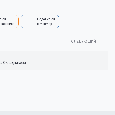
ться
Поделиться
классники
в МойМир
СЛЕДУЮЩИЙ
на Окладникова