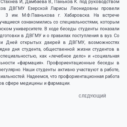
а Стахнёв И, Дамбаева В., Паньков К. под руководством
ыков ДВГМУ Езерской Ларисы Леонидовны провели
3 им. М.Ф.Паанькова г. Хабаровска. На встрече
ы учащиеся ознакомились со специальностями, которым
ском университете. В ходе беседы студенты показали
дготовки в ДВГМУ и о правилах поступления в вуз. Со
нии Дней открытых дверей в ДВГМУ, возможностях
ядке дня студента, общественной жизни студентов в
 специальностью, как «лечебное дело» и «социальная
альности «фармация». Профориентационные беседы в
регулярно. Наши студенты активно участвуют в работе,
иальностей. Надеемся, что профориентационная работа
ов сфере медицины и фармации.
СЛЕДУЮЩИЙ