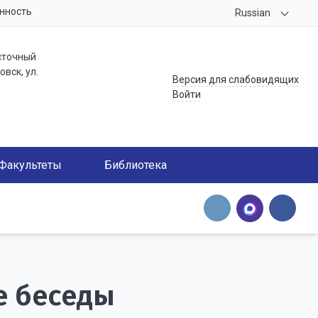
нность
Russian
сточный
вск, ул.
Версия для слабовидящих
Войти
Факультеты
Библиотека
 беседы