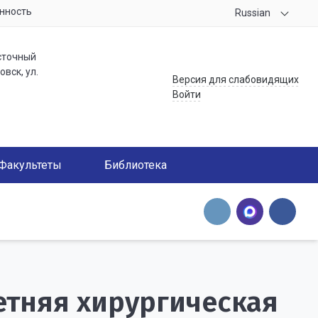
нность
Russian
сточный
вск, ул.
Версия для слабовидящих
Войти
Факультеты
Библиотека
летняя хирургическая