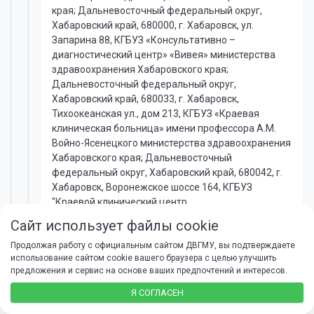
края; Дальневосточный федеральный округ,
Хабаровский край, 680000, г. Хабаровск, ул.
Запарина 88, КГБУЗ «Консультативно –
диагностический центр» «Вивея» министерства
здравоохранения Хабаровского края;
Дальневосточный федеральный округ,
Хабаровский край, 680033, г. Хабаровск,
Тихоокеанская ул., дом 213, КГБУЗ «Краевая
клиническая больница» имени профессора А.М.
Войно-Ясенецкого министерства здравоохранения
Хабаровского края; Дальневосточный
федеральный округ, Хабаровский край, 680042, г.
Хабаровск, Воронежское шоссе 164, КГБУЗ
"Краевой клинический центр
онкологии"министерства здравоохранения
Сайт использует файлы cookie
Хабаровского края,
Адрес сайта:
https://www.fesmu.ru
Продолжая работу с официальным сайтом ДВГМУ, вы подтверждаете
использование сайтом cookie вашего браузера с целью улучшить
Электронная почта:
k_hirfuv@mail.fesmu.ru
предложения и сервис на основе ваших предпочтений и интересов.
Положение
Я СОГЛАСЕН