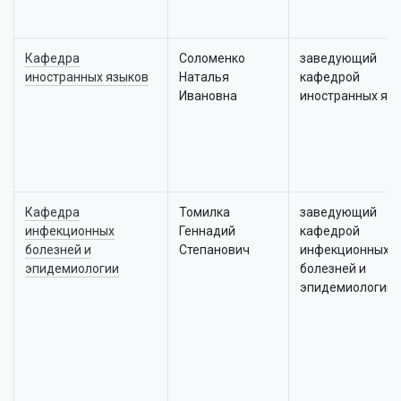
Кафедра
Соломенко
заведующий
иностранных языков
Наталья
кафедрой
Ивановна
иностранных яз
Кафедра
Томилка
заведующий
инфекционных
Геннадий
кафедрой
болезней и
Степанович
инфекционных
эпидемиологии
болезней и
эпидемиологии