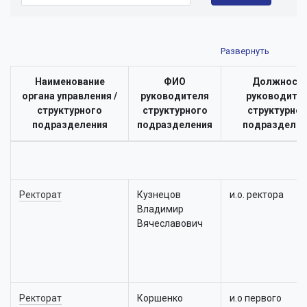
Наименование
ФИО
Должност
органа управления /
руководителя
руководите
структурного
структурного
структурно
подразделения
подразделения
подразделен
Ректорат
Кузнецов
и.о. ректора
Владимир
Вячеславович
Ректорат
Коршенко
и.о первого