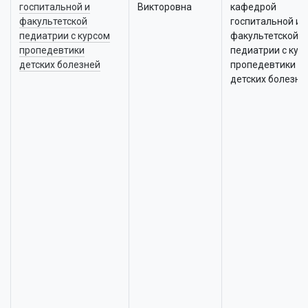
госпитальной и
Викторовна
кафедрой
факультетской
госпитальной и
педиатрии с курсом
факультетской
пропедевтики
педиатрии с кур
детских болезней
пропедевтики
детских болезне