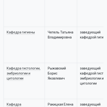
Кафедра гигиены
Чепель Татьяна
заведующий
Владимировна
кафедрой гигие
Кафедра гистологии,
Рыжавский
заведующий
эмбриологии и
Борис
кафедрой гистол
цитологии
Яковлевич
эмбриологии и
цитологии
Кафедра
Ракицкая Елена
заведующий