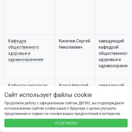
Кафедра
Киселев Сергей
заведующий
общественного
Николаевич
кафедрой
здоровья и
общественного
здравоохранения
здоровья и
здравоохранени
Кафедра онкологии
Косых Николай
заведующий
Эдуардович
кафедрой онкол
Сайт использует файлы cookie
с курсом хирурги
Продолжая работу с официальным сайтом ДВГМУ, вы подтверждаете
эндоскопии ДПО
использование сайтом cookie вашего браузера с целью улучшить
предложения и сервис на основе ваших предпочтений и интересов.
Я СОГЛАСЕН