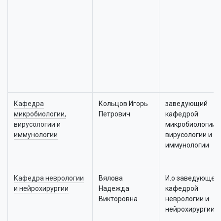
Кафедра
Кольцов Игорь
заведующий
микробиологии,
Петрович
кафедрой
вирусологии и
микробиологии,
иммунологии
вирусологии и
иммунологии
Кафедра неврологии
Вялова
И.о заведующег
и нейрохирургии
Надежда
кафедрой
Викторовна
неврологии и
нейрохирургии