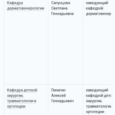
Кафедра
Сапунцова
заведующий
дерматовенерологии
Светлана
кафедрой
Геннадьевна
дерматовенерол
Кафедра детской
Пинигин
заведующий
хирургии,
Алексей
кафедрой детск
травматологии и
Геннадьевич
хирургии,
ортопедии
травматологии и
ортопедии