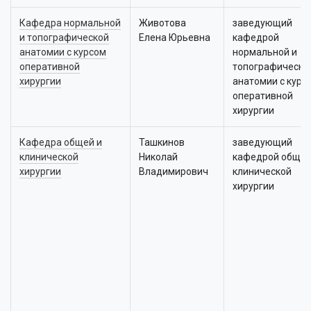
Кафедра нормальной
Животова
заведующий
и топографической
Елена Юрьевна
кафедрой
анатомии с курсом
нормальной и
оперативной
топографическо
хирургии
анатомии с курс
оперативной
хирургии
Кафедра общей и
Ташкинов
заведующий
клинической
Николай
кафедрой общей
хирургии
Владимирович
клинической
хирургии