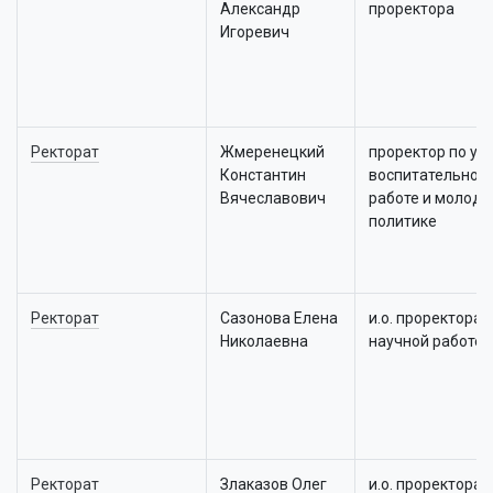
Александр
проректора
Игоревич
Ректорат
Жмеренецкий
проректор по уч
Константин
воспитательной
Вячеславович
работе и молод
политике
Ректорат
Сазонова Елена
и.о. проректора 
Николаевна
научной работе
Ректорат
Злаказов Олег
и.о. проректора 