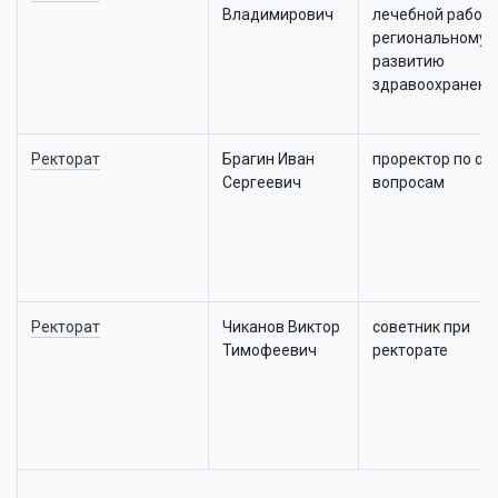
Владимирович
лечебной работе
региональному
развитию
здравоохранени
Ректорат
Брагин Иван
проректор по о
Сергеевич
вопросам
Ректорат
Чиканов Виктор
советник при
Тимофеевич
ректорате