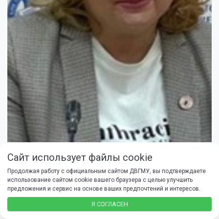
Сайт использует файлы cookie
Ракицкая Елена Викторовна
Продолжая работу с официальным сайтом ДВГМУ, вы подтверждаете
использование сайтом cookie вашего браузера с целью улучшить
КАФЕДРА ГОСПИТАЛЬНОЙ И ФАКУЛЬТЕТСКОЙ ПЕДИАТРИИ С КУРСОМ
предложения и сервис на основе ваших предпочтений и интересов.
ПРОПЕДЕВТИКИ ДЕТСКИХ БОЛЕЗНЕЙ
Я СОГЛАСЕН
заведующий кафедрой
ДОЛЖНОСТЬ: